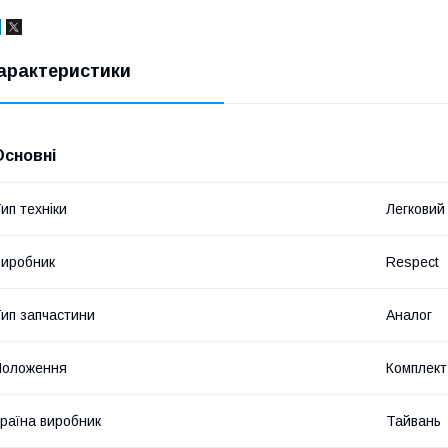
арактеристики
Основні
ип техніки
Легковий
иробник
Respect
ип запчастини
Аналог
Положення
Комплект
раїна виробник
Тайвань