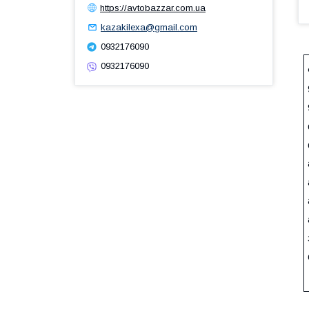
https://avtobazzar.com.ua
kazakilexa@gmail.com
0932176090
0932176090