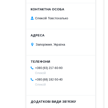
Олексій Товстохатько
Запоріжжя, Україна
+380 (93) 217-60-90
Олексій
+380 (68) 182-50-40
Олексій