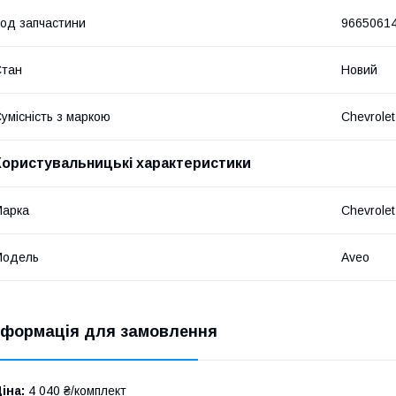
од запчастини
9665061
Стан
Новий
умісність з маркою
Chevrolet
Користувальницькі характеристики
Марка
Chevrolet
Модель
Aveo
нформація для замовлення
іна:
4 040 ₴/комплект