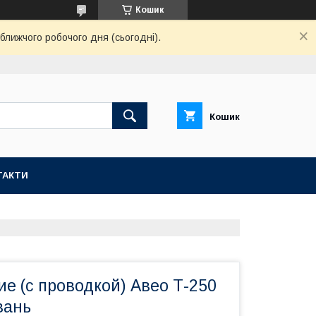
Кошик
ближчого робочого дня (сьогодні).
Кошик
ТАКТИ
е (с проводкой) Авео Т-250
вань