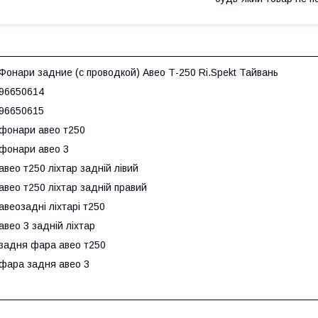
Фонари задние (с проводкой) Авео Т-250 Ri.Spekt Тайвань
96650614
96650615
фонари авео т250
фонари авео 3
авео т250 ліхтар задній лівий
авео т250 ліхтар задній правий
авеозадні ліхтарі т250
авео 3 задній ліхтар
задня фара авео т250
фара задня авео 3