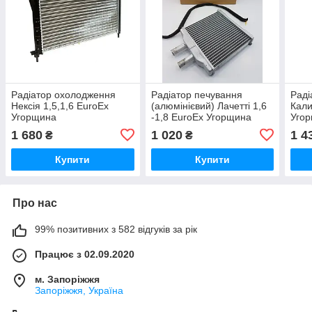
Радіатор охолодження
Радіатор печування
Раді
Нексія 1,5,1,6 EuroEx
(алюмінієвий) Лачетті 1,6
Кали
Угорщина
-1,8 EuroEx Угорщина
Уго
1 680
1 020
1 4
₴
₴
Купити
Купити
Про нас
99% позитивних з 582 відгуків за рік
Працює з 02.09.2020
м. Запоріжжя
Запоріжжя, Україна