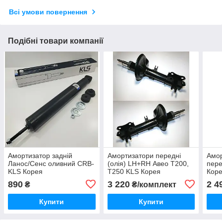
Всі умови повернення
Подібні товари компанії
Амортизатор задній
Амортизатори передні
Амор
Ланос/Сенс оливний CRB-
(олія) LH+RH Авео Т200,
пере
KLS Корея
Т250 KLS Корея
Кор
890
3 220
2 4
₴
₴/комплект
Купити
Купити