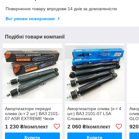
Повернення товару впродовж 14 днів за домовленістю
Всі умови повернення
Подібні товари компанії
Амортизатори передні
Амортизатори олива (к-т 4
Амор
олива (к-т 2 шт.) ВАЗ 2101-
шт.) ВАЗ 2101-07 LSA
олив
07 ASR EXTREME Чехія
Словаччина
GLO 
1 230
2 060
920
₴/комплект
₴/комплект
Купити
Купити