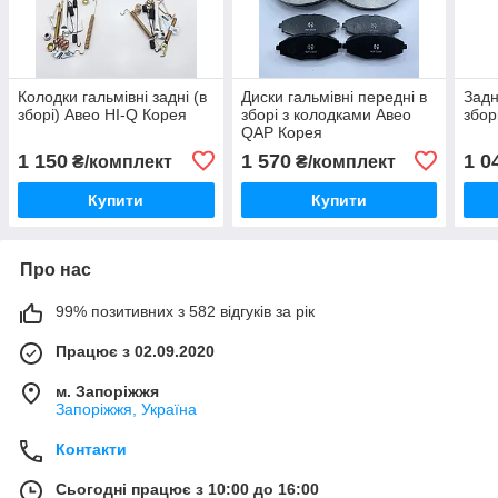
Колодки гальмівні задні (в
Диски гальмівні передні в
Задн
зборі) Авео HI-Q Корея
зборі з колодками Авео
збор
QAP Корея
1 150
1 570
1 0
₴/комплект
₴/комплект
Купити
Купити
Про нас
99% позитивних з 582 відгуків за рік
Працює з 02.09.2020
м. Запоріжжя
Запоріжжя, Україна
Контакти
Сьогодні працює з 10:00 до 16:00