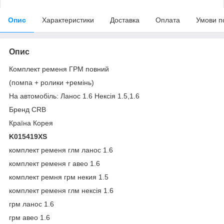
Опис
Характеристики
Доставка
Оплата
Умови п
Опис
Комплект ременя ГРМ повний
(помпа + ролики +ремінь)
На автомобіль: Ланос 1.6 Нексія 1.5,1.6
Бренд CRB
Країна Корея
K015419XS
комплект ременя глм ланос 1.6
комплект ременя г авео 1.6
комплект ремня грм некия 1.5
комплект ременя глм нексія 1.6
грм ланос 1.6
грм авео 1.6