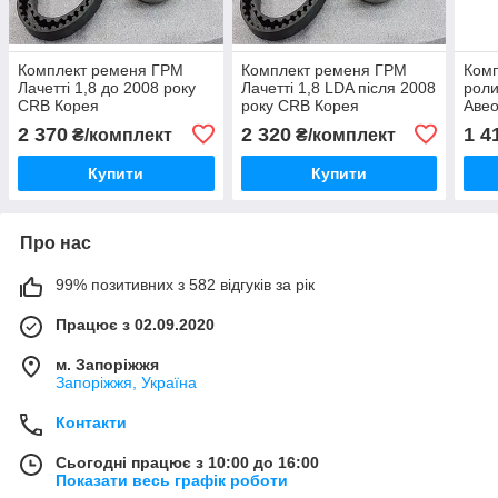
Комплект ременя ГРМ
Комплект ременя ГРМ
Комп
Лачетті 1,8 до 2008 року
Лачетті 1,8 LDA після 2008
роли
CRB Корея
року CRB Корея
Авео
2 370
2 320
1 4
₴/комплект
₴/комплект
Купити
Купити
Про нас
99% позитивних з 582 відгуків за рік
Працює з 02.09.2020
м. Запоріжжя
Запоріжжя, Україна
Контакти
Сьогодні працює з 10:00 до 16:00
Показати весь графік роботи