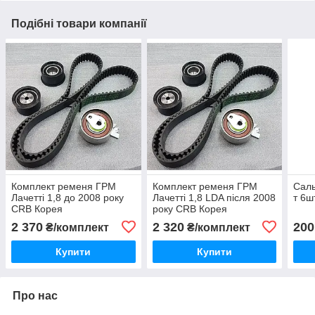
Подібні товари компанії
Комплект ременя ГРМ
Комплект ременя ГРМ
Саль
Лачетті 1,8 до 2008 року
Лачетті 1,8 LDA після 2008
т 6ш
CRB Корея
року CRB Корея
2 370
2 320
200
₴/комплект
₴/комплект
Купити
Купити
Про нас