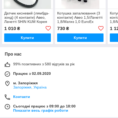
Датчик кисневий (лямбда-
Котушка запалювання (3
Коту
зонд) (4 контакти) Авео,
контакти) Авео 1,5/Лачетті
конт
Лачетті SHIN KUM Корея
1,8/Матиз 1,0 EuroEx
1,8/
Угорщина
1 010
730
1 1
₴
₴
Купити
Купити
Про нас
99% позитивних з 580 відгуків за рік
Працює з 02.09.2020
м. Запоріжжя
Запоріжжя, Україна
Контакти
Сьогодні працює з 09:00 до 18:00
Показати весь графік роботи