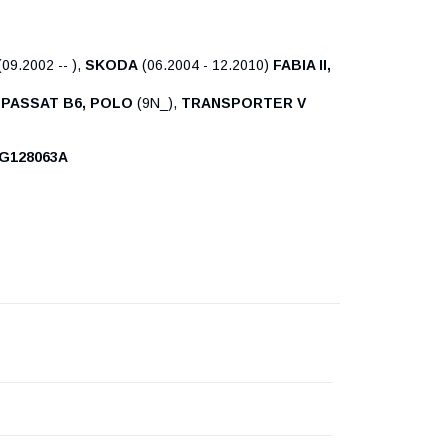
 (09.2002 -- ),
SKODA
(06.2004 - 12.2010)
FABIA II,
V, PASSAT B6, POLO
(9N_),
TRANSPORTER V
3G128063A