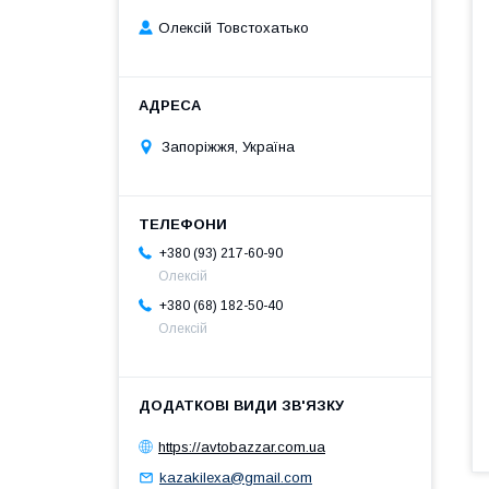
Олексій Товстохатько
Запоріжжя, Україна
+380 (93) 217-60-90
Олексій
+380 (68) 182-50-40
Олексій
https://avtobazzar.com.ua
kazakilexa@gmail.com