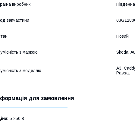
раїна виробник
Південна
од запчастини
03G1280
Стан
Новий
умісність з маркою
Skoda, Au
A3, Caddy
умісність з моделлю
Passat
нформація для замовлення
іна:
5 250 ₴