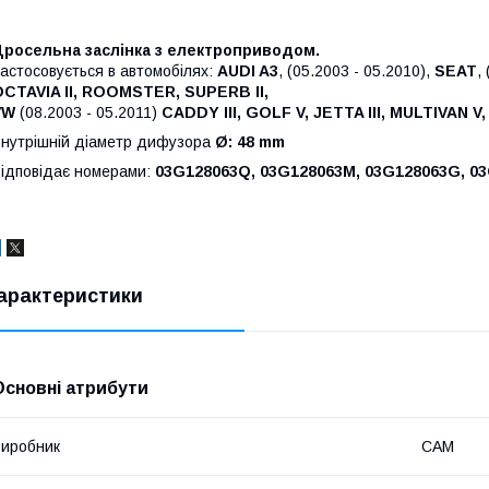
Дросельна заслінка з електроприводом.
астосовується в автомобілях:
AUDI A3
, (05.2003 - 05.2010),
SEAT
,
CTAVIA II, ROOMSTER, SUPERB II,
VW
(08.2003 - 05.2011)
CADDY III, GOLF V, JETTA III, MULTIVAN 
нутрішній діаметр дифузора
Ø: 48 mm
ідповідає номерами:
03G128063Q, 03G128063M, 03G128063G, 0
арактеристики
Основні атрибути
иробник
CAM