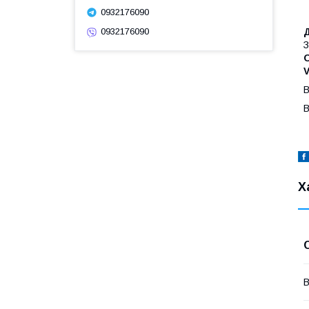
0932176090
0932176090
З
O
В
В
Х
В