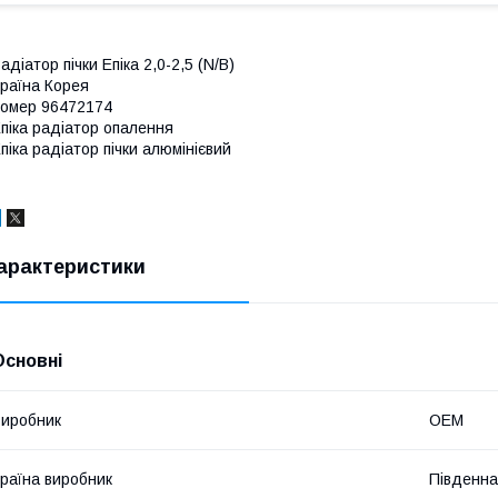
адіатор пічки Епіка 2,0-2,5 (N/B)
раїна Корея
омер 96472174
піка радіатор опалення
піка радіатор пічки алюмінієвий
арактеристики
Основні
иробник
OEM
раїна виробник
Південна