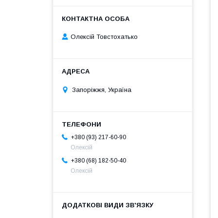
Олексій Товстохатько
Запоріжжя, Україна
+380 (93) 217-60-90
Олексій
+380 (68) 182-50-40
Олексій