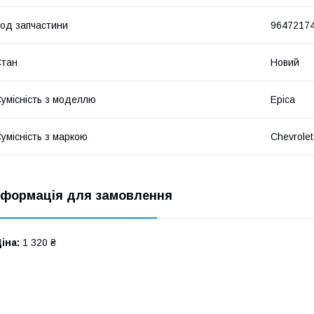
од запчастини
9647217
Стан
Новий
умісність з моделлю
Epica
умісність з маркою
Chevrolet
нформація для замовлення
іна:
1 320 ₴