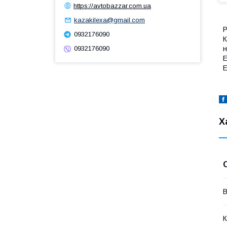
https://avtobazzar.com.ua
kazakilexa@gmail.com
Р
0932176090
К
н
0932176090
Е
Е
Х
В
К