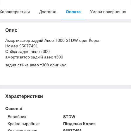
Характеристики
Доставка
Оплата
Умови повернення
Опис
Амортизатор задній Авео Т300 STDW-ориг Корея
Номер 95077491
Стійка задня авео т300
амортизатор задній авео т300
задня стійка авео т300 оригінал
Характеристики
Основні
Виробник
STDW
Країна виробник
Південна Корея
Код запчастини
95077491