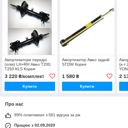
Амортизатори передні
Амортизатор Авео задній
Амор
(олія) LH+RH Авео Т200,
STDW Корея
(к-т
Т250 KLS Корея
YON
3 220
1 580
2 1
₴/комплект
₴
Купити
Купити
Про нас
99% позитивних з 581 відгука за рік
Працює з 02.09.2020