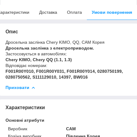
арактеристики
Доставка
Оплата
Умови повернення
Опис
Дросельна заслінка Chery KIMO, QQ, CAM Корея
Дросельна заслінка з електроприводом.
Застосовується в автомобілях:
Chery KIMO, Chery QQ (1.1, 1.3)
Відповідає номерам:
F001R00Y010, F001R00Y031, F001R00Y014, 0280750199,
0280750562, S111129010, 14397, BW016
Приховати
Характеристики
Основні атрибути
Виробник
CAM
Країна виробник
Південна Корея