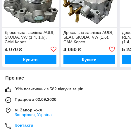
Дросельна заслінка AUDI,
Дросельна заслінка AUDI,
Дрос
SKODA, VW (1.4, 1.6),
SEAT, SKODA, VW (1.6),
REN
CAM Корея
CAM Корея
(1.4,
820
4 070
4 060
5 2
₴
₴
Купити
Купити
Про нас
99% позитивних з 582 відгуків за рік
Працює з 02.09.2020
м. Запоріжжя
Запоріжжя, Україна
Контакти