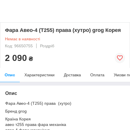
Фара Авео-4 (Т255) права (хутро) grog Корея
Немає в наявності
Код: 96650755
Роздріб
2 090
₴
Опис
Характеристики
Доставка
Оплата
Умови п
Опис
Фара Авео-4 (Т255) права (хутро)
Бренд grog
Країна Корея
авео т255 права фара механіка
авео 4 фари механічна