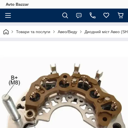
Avto Bazzar
Товари та послуги
Авео/Виду
Диодний міст Авео (S