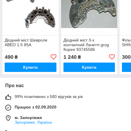
Діодний міст Шевроле
Діодний міст 3-х
Філь
АВЕО 1.5 85A
контактний Лачетті grog
SHI
Корея 93745586
490
1 240
300
₴
₴
Купити
Купити
Про нас
99% позитивних з 580 відгуків за рік
Працює з 02.09.2020
м. Запоріжжя
Запоріжжя, Україна