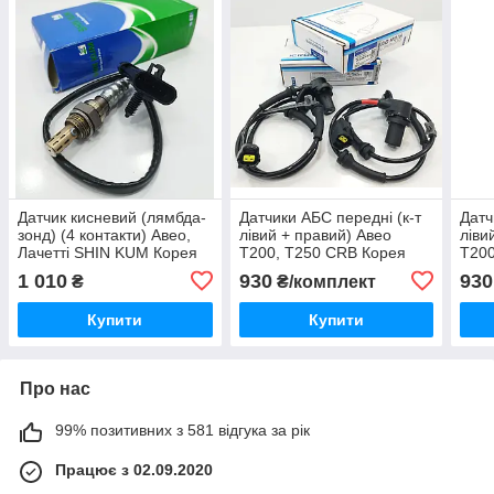
Датчик кисневий (лямбда-
Датчики АБС передні (к-т
Датч
зонд) (4 контакти) Авео,
лівий + правий) Авео
ліви
Лачетті SHIN KUM Корея
Т200, Т250 CRB Корея
Т200
1 010
930
930
₴
₴/комплект
Купити
Купити
Про нас
99% позитивних з 581 відгука за рік
Працює з 02.09.2020