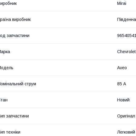
иробник
Mirai
раїна виробник
Південна
од запчастини
9654054
Марка
Chevrolet
Модель
Aveo
омінальний струм
85 А
Стан
Новий
ип запчастини
Оригінал
ип техніки
Легковий