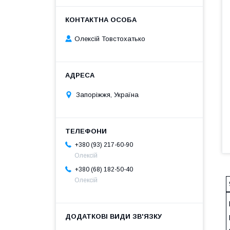
Олексій Товстохатько
Запоріжжя, Україна
+380 (93) 217-60-90
Олексій
+380 (68) 182-50-40
Олексій