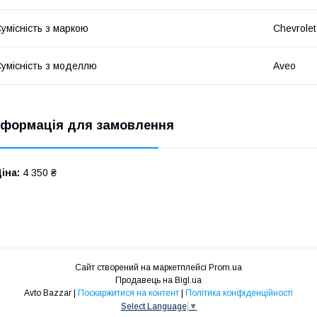
умісність з маркою
Chevrolet
умісність з моделлю
Aveo
нформація для замовлення
іна:
4 350 ₴
Сайт створений на маркетплейсі
Prom.ua
Продавець на Bigl.ua
Avto Bazzar |
Поскаржитися на контент
|
Політика конфіденційності
Select Language
▼