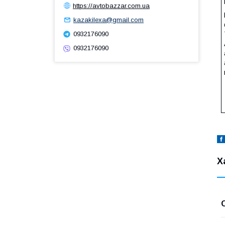
https://avtobazzar.com.ua
kazakilexa@gmail.com
0932176090
0932176090
Х