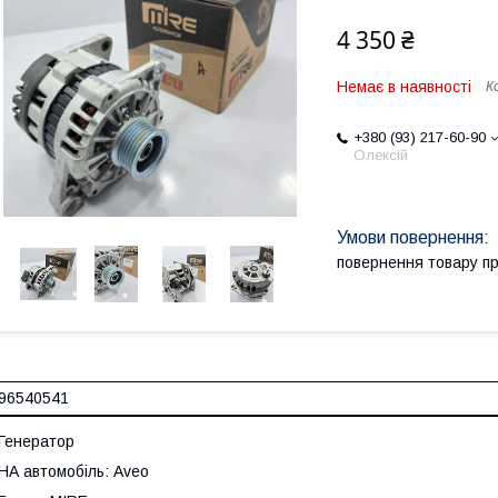
4 350 ₴
Немає в наявності
К
+380 (93) 217-60-90
Олексій
повернення товару п
96540541
Генератор
НА автомобіль: Aveo