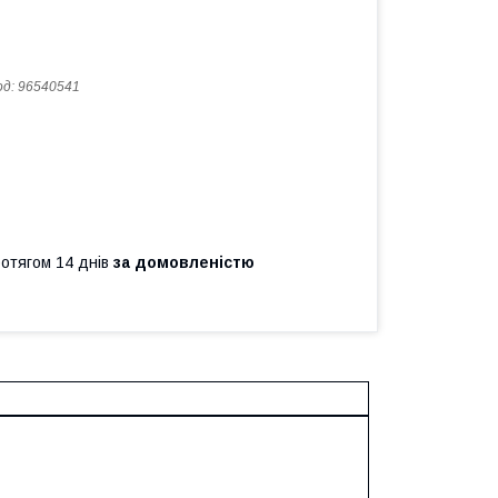
од:
96540541
ротягом 14 днів
за домовленістю