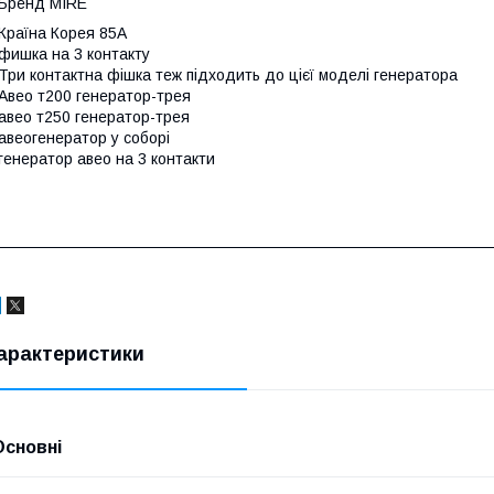
Бренд MIRE
Країна Корея 85A
фишка на 3 контакту
Три контактна фішка теж підходить до цієї моделі генератора
Авео т200 генератор-трея
авео т250 генератор-трея
авеогенератор у соборі
генератор авео на 3 контакти
арактеристики
Основні