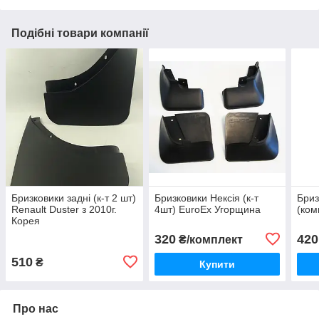
Подібні товари компанії
Бризковики задні (к-т 2 шт)
Бризковики Нексія (к-т
Бриз
Renault Duster з 2010г.
4шт) EuroEx Угорщина
(ком
Корея
320
420
₴/комплект
510
₴
Купити
Про нас