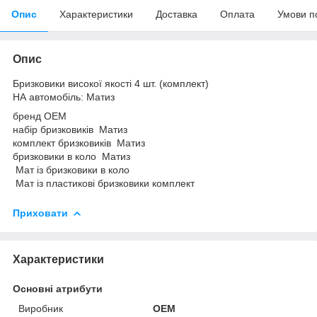
Опис
Характеристики
Доставка
Оплата
Умови п
Опис
Бризковики високої якості 4 шт. (комплект)
НА автомобіль: Матиз
бренд ОЕМ
набір бризковиків Матиз
комплект бризковиків Матиз
бризковики в коло Матиз
Мат із бризковики в коло
Мат із пластикові бризковики комплект
Приховати
Характеристики
Основні атрибути
Виробник
OEM