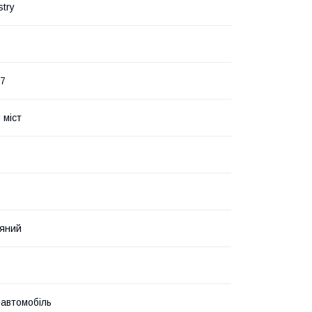
stry
17
 міст
яний
 автомобіль