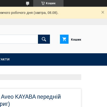
Кошик
ижчого робочого дня (завтра, 08.08).
Кошик
ТАКТИ
 Aveo KAYABA передній
риг)