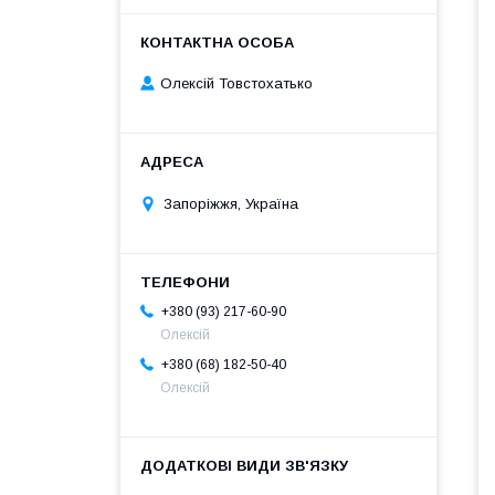
Олексій Товстохатько
Запоріжжя, Україна
+380 (93) 217-60-90
Олексій
+380 (68) 182-50-40
Олексій