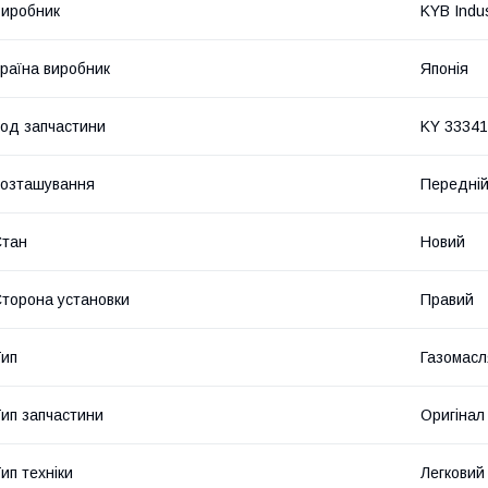
иробник
KYB Indu
раїна виробник
Японія
од запчастини
KY 3334
озташування
Передній
Стан
Новий
торона установки
Правий
ип
Газомасл
ип запчастини
Оригінал
ип техніки
Легковий