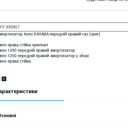
KY 333417
мортизатор Aveo KAYABA передній правий газ (ориг)
вео права стійка оригінал
вео т200 передній правий амортизатор
вео т250 передній правий амортизатор у зборі
вео права стійка
арактеристики
Основні