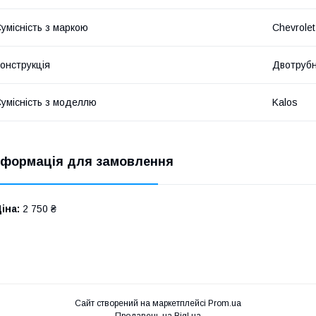
умісність з маркою
Chevrolet
онструкція
Двотруб
умісність з моделлю
Kalos
нформація для замовлення
іна:
2 750 ₴
Сайт створений на маркетплейсі
Prom.ua
Продавець на Bigl.ua