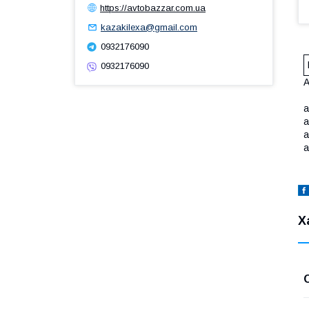
https://avtobazzar.com.ua
kazakilexa@gmail.com
0932176090
0932176090
А
а
а
а
а
Х