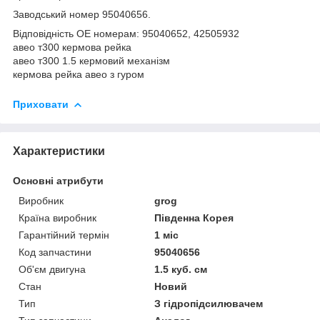
Заводський номер 95040656.
Відповідність OE номерам: 95040652, 42505932
авео т300 кермова рейка
авео т300 1.5 кермовий механізм
кермова рейка авео з гуром
Приховати
Характеристики
Основні атрибути
Виробник
grog
Країна виробник
Південна Корея
Гарантійний термін
1 міс
Код запчастини
95040656
Об'єм двигуна
1.5 куб. см
Стан
Новий
Тип
З гідропідсилювачем