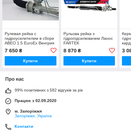
Рулевая рейка с
Рульова рейка з
Керм
гидроусилителем в сборе
гідропідсилювачем Ланос
гідр
АВЕО 1.5 EuroEx Венгрия
FARTEK
кард
Лано
7 650
8 870
3 0
₴
₴
Сло
Купити
Купити
Про нас
99% позитивних з 582 відгуків за рік
Працює з 02.09.2020
м. Запоріжжя
Запоріжжя, Україна
Контакти