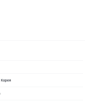
 Корея
5