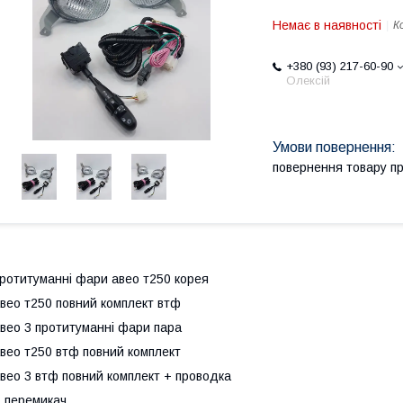
Немає в наявності
К
+380 (93) 217-60-90
Олексій
повернення товару п
ротитуманні фари авео т250 корея
вео т250 повний комплект втф
вео 3 протитуманні фари пара
вео т250 втф повний комплект
вео 3 втф повний комплект + проводка
 перемикач