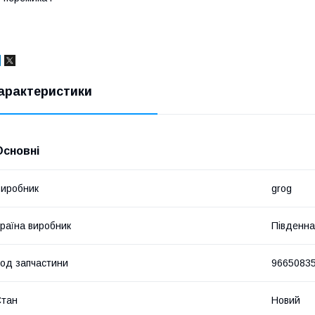
арактеристики
Основні
иробник
grog
раїна виробник
Південна
од запчастини
9665083
Стан
Новий