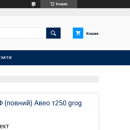
Кошик
Кошик
ТАКТИ
 (повний) Авео т250 grog
ект