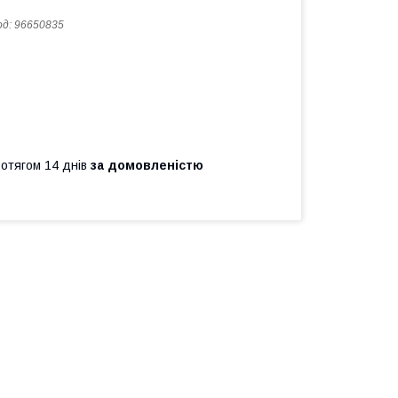
од:
96650835
ротягом 14 днів
за домовленістю