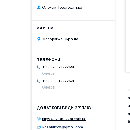
Олексій Товстохатько
Запоріжжя, Україна
+380 (93) 217-60-90
Олексій
+380 (68) 182-50-40
Олексій
п
а
а
а
https://avtobazzar.com.ua
а
kazakilexa@gmail.com
+