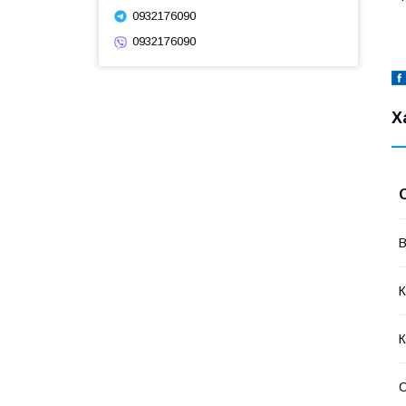
0932176090
0932176090
Х
В
К
К