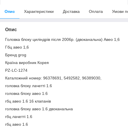
Опис
Характеристики
Доставка
Оплата
Умови п
Опис
Головка блоку циліндрів після 2006р. (двоканальна) Авео 1,6
Гбц авео 1,6
Бренд grog
Країна виробник Корея
PZ-LC-1274
Каталожний номер: 96378691, 5492582, 96389030,
головка блоку лачетті 1.6
головка блоку авео 1.6
гбц авео 1.6 16 клапанів
головка блоку авео 1.6 двоканальна
гбц лачетті 1.6
гбц авео 1.6