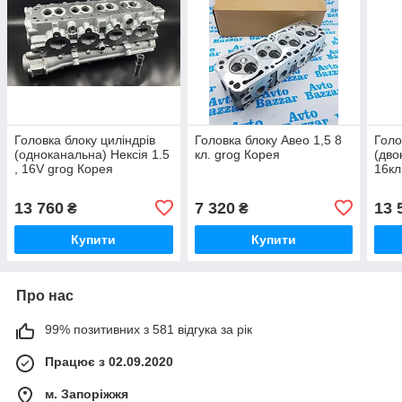
Головка блоку циліндрів
Головка блоку Авео 1,5 8
Голо
(одноканальна) Нексія 1.5
кл. grog Корея
(дво
, 16V grog Корея
16кл
13 760
7 320
13 
₴
₴
Купити
Купити
Про нас
99% позитивних з 581 відгука за рік
Працює з 02.09.2020
м. Запоріжжя