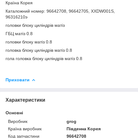
Країна Корея
Каталожний номер: 96642708, 96642705, XXDW001S,
96316210э
головки блоку циліндрів матіз
ГБЦ матіз 0.8
головки блоку матіз 0.8
головка блоку циліндрів матіз 0.8
гола головка блоку циліндрів матіз 0.8
Приховати
Характеристики
Основні
Виробник
grog
Країна виробник
Південна Корея
Код запчастини
96642708