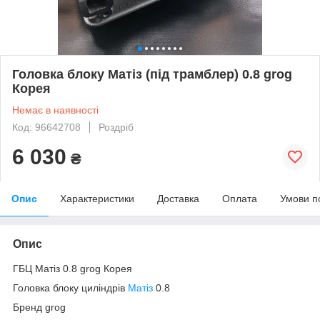
Головка блоку Матіз (під трамблер) 0.8 grog
Корея
Немає в наявності
Код: 96642708
Роздріб
6 030
₴
Опис
Характеристики
Доставка
Оплата
Умови п
Опис
ГБЦ Матіз 0.8 grog Корея
Головка блоку циліндрів
Матіз
0.8
Бренд grog