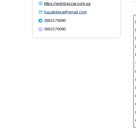
https://avtobazzar.com.ua
kazakilexa@gmail.com
0932176090
0932176090