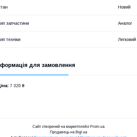
Стан
Новий
ип запчастини
Аналог
ип техніки
Легковий
нформація для замовлення
іна:
7 320 ₴
Сайт створений на маркетплейсі
Prom.ua
Продавець на Bigl.ua