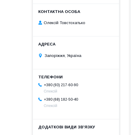
Олексій Товстохатько
Запоріжжя, Україна
+380 (93) 217-60-90
Олексій
+380 (68) 182-50-40
Олексій