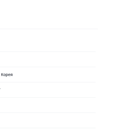
 Корея
7