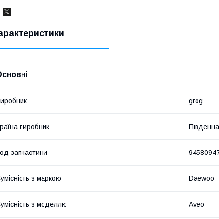
арактеристики
Основні
иробник
grog
раїна виробник
Південна
од запчастини
9458094
умісність з маркою
Daewoo
умісність з моделлю
Aveo