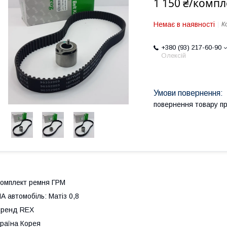
1 150 ₴/компл
Немає в наявності
К
+380 (93) 217-60-90
Олексій
повернення товару п
омплект ремня ГРМ
А автомобіль: Матіз 0,8
Бренд REX
раїна Корея