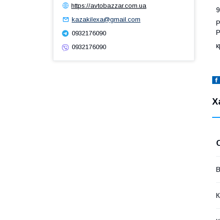
https://avtobazzar.com.ua
kazakilexa@gmail.com
Р
Р
0932176090
к
0932176090
Х
В
К