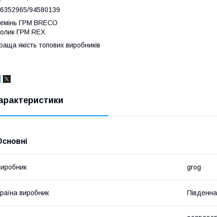
96352965/94580139
емінь ГРМ BRECO
олик ГРМ REX
раща якість топових виробників
арактеристики
Основні
иробник
grog
раїна виробник
Південна