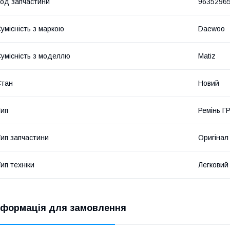
од запчастини
9635296
умісність з маркою
Daewoo
умісність з моделлю
Matiz
Стан
Новий
ип
Ремінь Г
ип запчастини
Оригінал
ип техніки
Легковий
нформація для замовлення