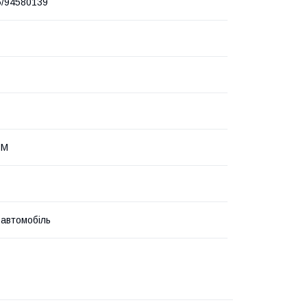
5/94580139
РМ
 автомобіль