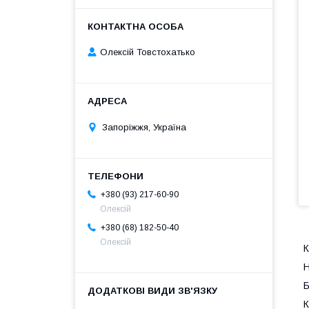
Олексій Товстохатько
Запоріжжя, Україна
+380 (93) 217-60-90
Олексій
+380 (68) 182-50-40
Олексій
К
Н
К