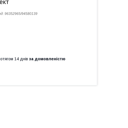
ект
од:
96352965/94580139
ротягом 14 днів
за домовленістю