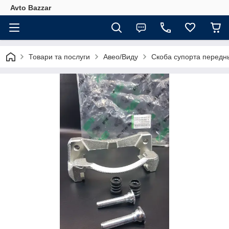
Avto Bazzar
Товари та послуги
Авео/Виду
Скоба супорта переднь