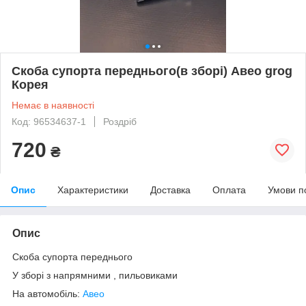
Скоба супорта переднього(в зборі) Авео grog
Корея
Немає в наявності
Код: 96534637-1
Роздріб
720
₴
Опис
Характеристики
Доставка
Оплата
Умови п
Опис
Скоба супорта переднього
У зборі з напрямними , пильовиками
На автомобіль:
Авео