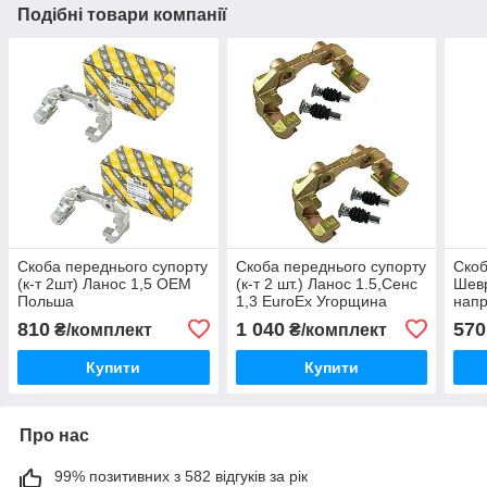
Подібні товари компанії
Скоба переднього супорту
Скоба переднього супорту
Скоб
(к-т 2шт) Ланос 1,5 OEM
(к-т 2 шт.) Ланос 1.5,Сенс
Шевр
Польша
1,3 EuroEx Угорщина
напр
810
1 040
570
₴/комплект
₴/комплект
Купити
Купити
Про нас
99% позитивних з 582 відгуків за рік