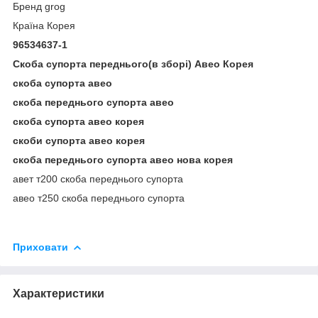
Бренд grog
Країна Корея
96534637-1
Скоба супорта переднього(в зборі) Авео Корея
скоба супорта авео
скоба переднього супорта авео
скоба супорта авео корея
скоби супорта авео корея
скоба переднього супорта авео нова корея
авет т200 скоба переднього супорта
авео т250 скоба переднього супорта
Приховати
Характеристики