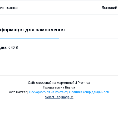
ип техніки
Легковий
нформація для замовлення
іна:
640 ₴
Сайт створений на маркетплейсі
Prom.ua
Продавець на Bigl.ua
Avto Bazzar |
Поскаржитися на контент
|
Політика конфіденційності
Select Language
▼