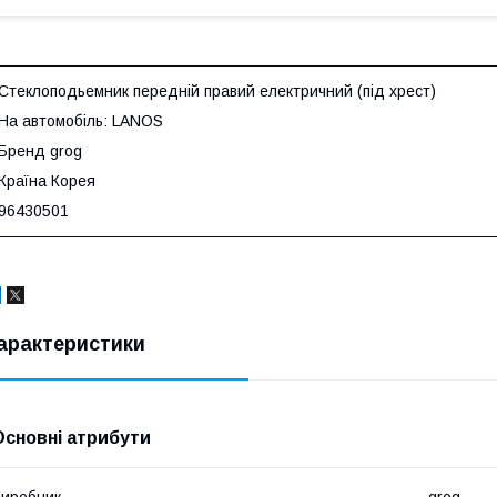
Стеклоподьемник передній правий електричний (під хрест)
На автомобіль: LANOS
Бренд grog
Країна Корея
96430501
арактеристики
Основні атрибути
иробник
grog