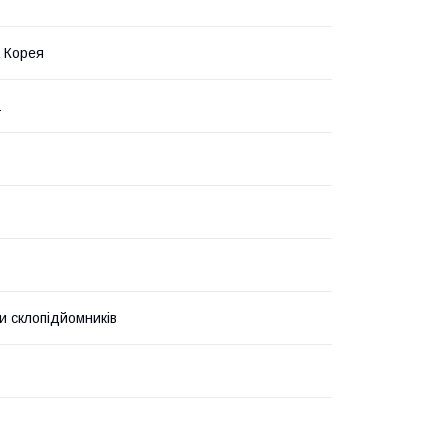
 Корея
1
и склопідйомників