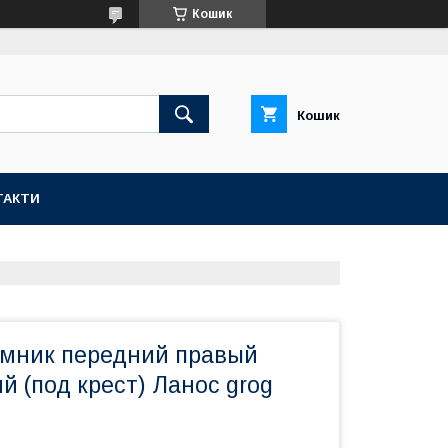
Кошик
Кошик
ТАКТИ
мник передний правый
й (под крест) Ланос grog