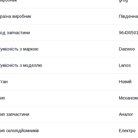
раїна виробник
Південна
од запчастини
9643050
умісність з маркою
Daewoo
умісність з моделлю
Lanos
Стан
Новий
ип
Механізм
ип запчастини
Аналог
ип склопідйомників
Електро