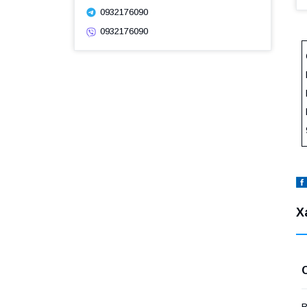
0932176090
0932176090
Х
В