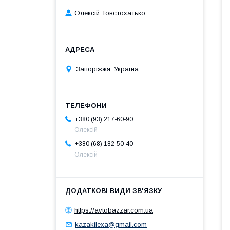
Олексій Товстохатько
Запоріжжя, Україна
+380 (93) 217-60-90
Олексій
+380 (68) 182-50-40
Олексій
https://avtobazzar.com.ua
kazakilexa@gmail.com