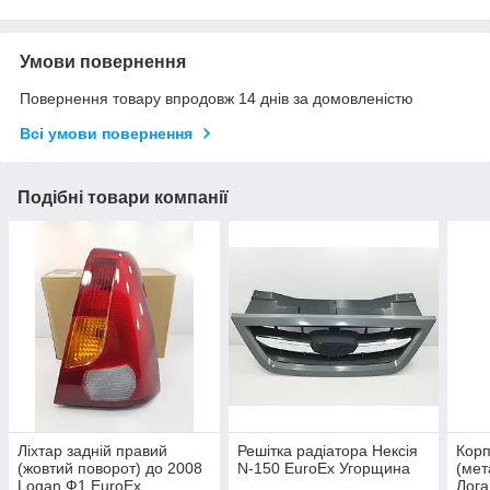
Умови повернення
Повернення товару впродовж 14 днів за домовленістю
Всі умови повернення
Подібні товари компанії
Ліхтар задній правий
Решітка радіатора Нексія
Корп
(жовтий поворот) до 2008
N-150 EuroEx Угорщина
(мет
Logan Ф1 EuroEx
Лога