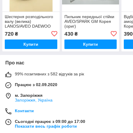
Шестерня розподільного
Пильник передньої стійки
Відб
валу (велика)
AVEO/SPARK GM Корея
амо
LANOS/AVEO DAEWOO
(ориг)
Коре
1.3-1.4-1.5 SOHC GM
720
430
390
₴
₴
Корея (ориг)
Купити
Купити
Про нас
99% позитивних з 582 відгуків за рік
Працює з 02.09.2020
м. Запоріжжя
Запоріжжя, Україна
Контакти
Сьогодні працює з 09:00 до 17:00
Показати весь графік роботи