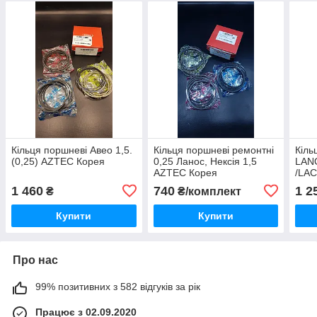
Кільця поршневі Авео 1,5.
Кільця поршневі ремонтні
Кіль
(0,25) AZTEC Корея
0,25 Ланос, Нексія 1,5
LAN
AZTEC Корея
/LAC
AZT
1 460
740
1 2
₴
₴/комплект
Купити
Купити
Про нас
99% позитивних з 582 відгуків за рік
Працює з 02.09.2020