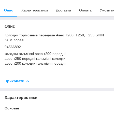
Опис
Характеристики
Доставка
Оплата
Умови п
Опис
Колодки тормозные передние Авео Т200, Т250,Т 255 SHIN
KUM Корея
94566892
колодки гальмівні авео т200 передні
авео т250 передні гальмівні колодки
авео т200 колодки гальмівні передні
Приховати
Характеристики
Основні