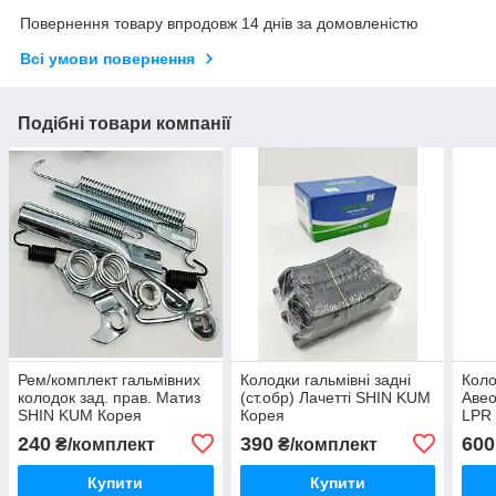
Повернення товару впродовж 14 днів за домовленістю
Всі умови повернення
Подібні товари компанії
Рем/комплект гальмівних
Колодки гальмівні задні
Коло
колодок зад. прав. Матиз
(ст.обр) Лачетті SHIN KUM
Авео
SHIN KUM Корея
Корея
LPR 
240
390
600
₴/комплект
₴/комплект
Купити
Купити