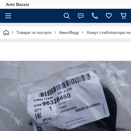
Avto Bazzar
Товари та послуги
Авео/Виду
Хомут стабілізатора п