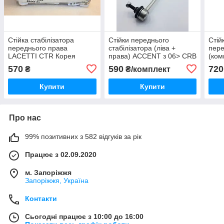
Стійка стабілізатора
Стійки переднього
Стій
переднього права
стабілізатора (ліва +
пер
LACETTI CTR Корея
права) ACCENT з 06> CRB
(ком
Корея
570
590
720
₴
₴/комплект
Купити
Купити
Про нас
99% позитивних з 582 відгуків за рік
Працює з 02.09.2020
м. Запоріжжя
Запоріжжя, Україна
Контакти
Сьогодні працює з 10:00 до 16:00