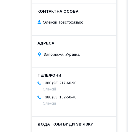
Олексій Товстохатько
Запоріжжя, Україна
+380 (93) 217-60-90
Олексій
+380 (68) 182-50-40
Олексій