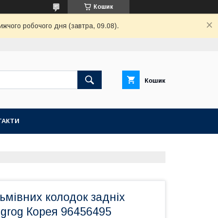
Кошик
ижчого робочого дня (завтра, 09.08).
Кошик
ТАКТИ
льмівних колодок задніх
grog Корея 96456495