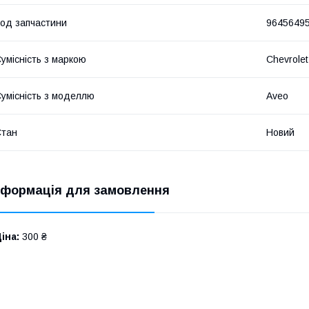
од запчастини
9645649
умісність з маркою
Chevrolet
умісність з моделлю
Aveo
Стан
Новий
нформація для замовлення
іна:
300 ₴