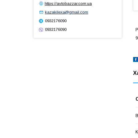
https://avtobazzar.com.ua
kazakilexa@gmail.com
0932176090
Р
0932176090
9
Х
В
К