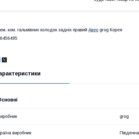
ем. ком. гальмівних колодок задніх правий
Авео
grog Корея
6456495
арактеристики
Основні
иробник
grog
раїна виробник
Південна