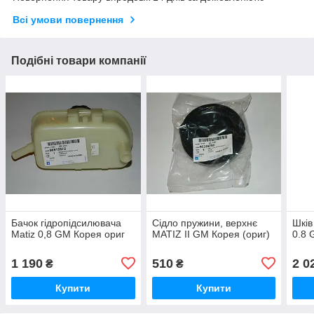
Всі умови повернення
Подібні товари компанії
Бачок гідропідсилювача
Сідло пружини, верхнє
Шків
Matiz 0,8 GM Корея ориг
MATIZ II GM Корея (ориг)
0.8 
1 190
510
2 0
₴
₴
Купити
Купити