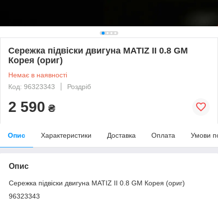
Сережка підвіски двигуна MATIZ II 0.8 GM
Корея (ориг)
Немає в наявності
Код: 96323343
Роздріб
2 590
₴
Опис
Характеристики
Доставка
Оплата
Умови п
Опис
Сережка підвіски двигуна MATIZ II 0.8 GM Корея (ориг)
96323343