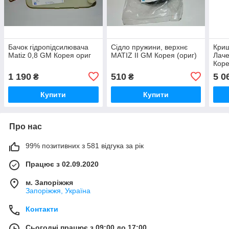
Бачок гідропідсилювача
Сідло пружини, верхнє
Криш
Matiz 0,8 GM Корея ориг
MATIZ II GM Корея (ориг)
Лаче
Кор
1 190
510
5 0
₴
₴
Купити
Купити
Про нас
99% позитивних з 581 відгука за рік
Працює з 02.09.2020
м. Запоріжжя
Запоріжжя, Україна
Контакти
Сьогодні працює з 09:00 до 17:00