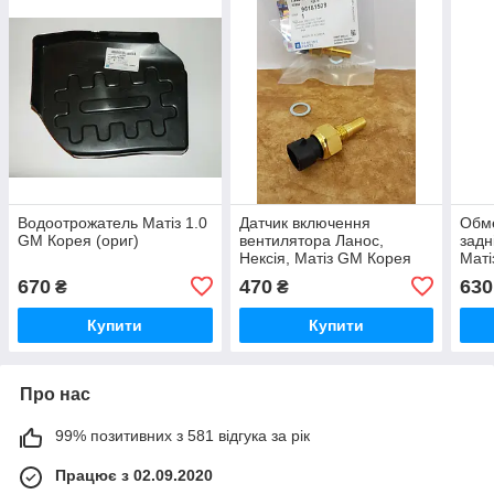
Водоотрожатель Матіз 1.0
Датчик включення
Обме
GM Корея (ориг)
вентилятора Ланос,
задн
Нексія, Матіз GM Корея
Маті
(ориг)
670
470
630
₴
₴
Купити
Купити
Про нас
99% позитивних з 581 відгука за рік
Працює з 02.09.2020