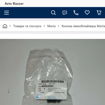
Avto Bazzar
Товари та послуги
Матіз
Кнопка іммобілайзера Маті