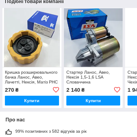
Подібні товари компанії
Кришка розширювального
Стартер Ланос, Авео,
Стар
бачка Ланос, Авео,
Нексія 1,5-1,6 LSA
Некс
Лачетті, Нексія, Матіз PHC
Словаччина
Чехі
Корея
270
2 140
1 9
₴
₴
Купити
Купити
Про нас
99% позитивних з 582 відгуків за рік