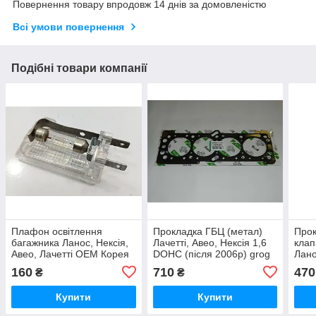
Повернення товару впродовж 14 днів за домовленістю
Всі умови повернення
Подібні товари компанії
Плафон освітлення
Прокладка ГБЦ (метал)
Прок
багажника Ланос, Нексія,
Лачетті, Авео, Нексія 1,6
клап
Авео, Лачетті OEM Корея
DOHC (після 2006р) grog
Лано
Корея
Лаче
160
710
470
₴
₴
Купити
Купити