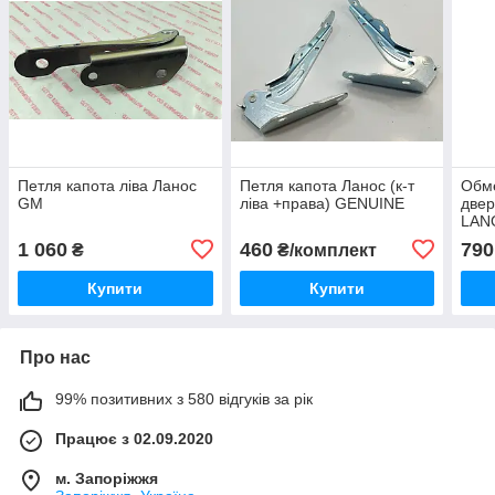
Петля капота ліва Ланос
Петля капота Ланос (к-т
Обме
GM
ліва +права) GENUINE
двер
LANO
1 060
460
790
₴
₴/комплект
Купити
Купити
Про нас
99% позитивних з 580 відгуків за рік
Працює з 02.09.2020
м. Запоріжжя