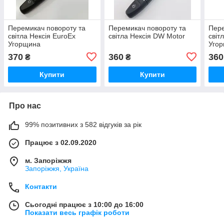
Перемикач повороту та
Перемикач повороту та
Пере
світла Нексія EuroEx
світла Нексія DW Motor
світ
Угорщина
Уго
370
360
360
₴
₴
Купити
Купити
Про нас
99% позитивних з 582 відгуків за рік
Працює з 02.09.2020
м. Запоріжжя
Запоріжжя, Україна
Контакти
Сьогодні працює з 10:00 до 16:00
Показати весь графік роботи