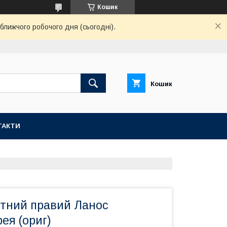
Кошик
ближчого робочого дня (сьогодні).
Кошик
ТАКТИ
отний правий Ланос
я (ориг)