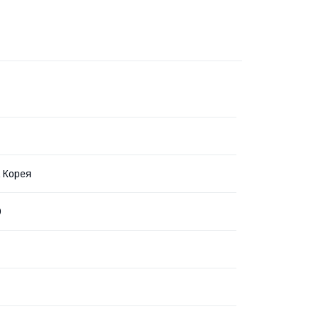
 Корея
9