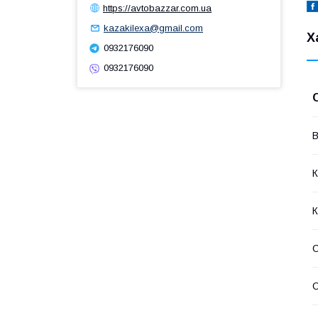
https://avtobazzar.com.ua
kazakilexa@gmail.com
Х
0932176090
0932176090
В
К
К
С