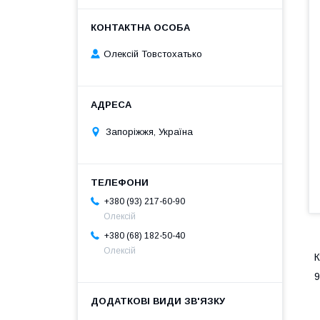
Олексій Товстохатько
Запоріжжя, Україна
+380 (93) 217-60-90
Олексій
+380 (68) 182-50-40
Олексій
К
9