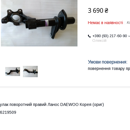
3 690 ₴
Немає в наявності
К
+380 (93) 217-60-90
Олексій
повернення товару п
улак поворотний правий Ланос DAEWOO Корея (ориг)
6219509