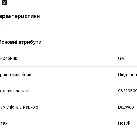
арактеристики
Основні атрибути
иробник
GM
раїна виробник
Південна
од запчастини
9621950
умісність з маркою
Daewoo
Стан
Новий