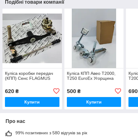
Подібні товари компанії
Куліса коробки передач
Куліса КПП Авео Т2000,
Кулі
(КПП) Сенс FLAGMUS
Т250 EuroEx Угорщина
Т20
620
500
690
₴
₴
Купити
Купити
Про нас
99% позитивних з 580 відгуків за рік