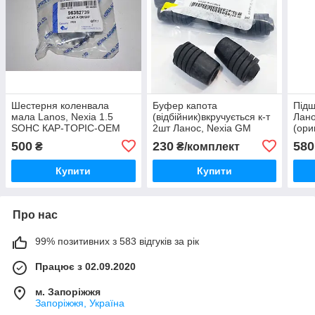
Шестерня коленвала
Буфер капота
Підш
мала Lanos, Nexia 1.5
(відбійник)вкручується к-т
Лано
SOHC КАР-TOPIC-ОЕМ
2шт Ланос, Nexia GM
(ори
Корея (ориг)
Корея (ориг)
500
230
580
₴
₴/комплект
Купити
Купити
Про нас
99% позитивних з 583 відгуків за рік
Працює з 02.09.2020
м. Запоріжжя
Запоріжжя, Україна