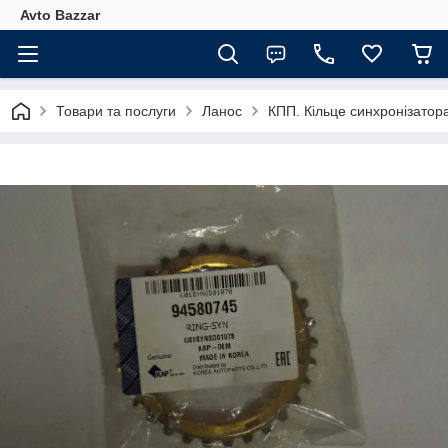
Avto Bazzar
Товари та послуги
Ланос
КПП. Кільце синхронізато