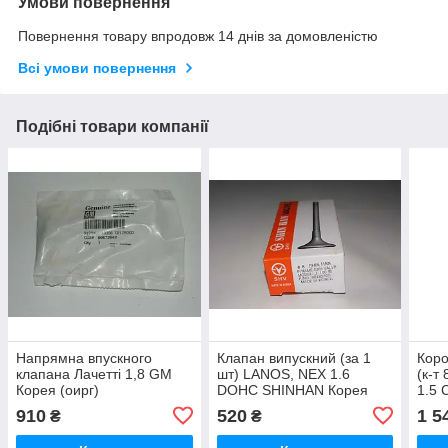
Умови повернення
Повернення товару впродовж 14 днів за домовленістю
Всі умови повернення
Подібні товари компанії
Напрямна впускного
Клапан випускний (за 1
Коро
клапана Лачетті 1,8 GM
шт) LANOS, NEX 1.6
(к-т
Корея (оирг)
DOHC SHINHAN Корея
1.5 
910
520
1 5
₴
₴