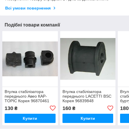
Всі умови повернення
Подібні товари компанії
Втулка стабілізатора
Втулка стабілізатора
Втул
переднього Авео КАР-
переднього LACETTI BSC
стаб
TOPIC Корея 96870461
Корея 96839848
бурт
130
160
180
₴
₴
Купити
Купити